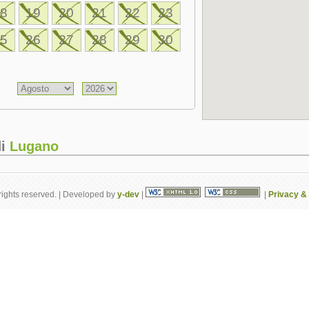
18
19
20
21
22
23
25
26
27
28
29
30
di
Lugano
rights reserved. | Developed by
y-dev
|
|
Privacy & 