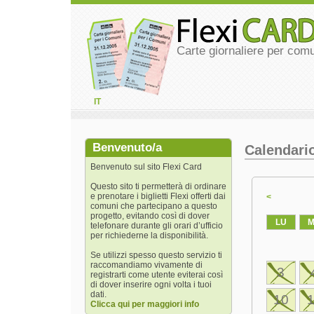
Carte giornaliere per com
IT
Benvenuto/a
Calendari
Benvenuto sul sito Flexi Card
Questo sito ti permetterà di ordinare
e prenotare i biglietti Flexi offerti dai
<
comuni che partecipano a questo
progetto, evitando così di dover
LU
telefonare durante gli orari d’ufficio
per richiederne la disponibilità.
Se utilizzi spesso questo servizio ti
raccomandiamo vivamente di
3
registrarti come utente eviterai così
di dover inserire ogni volta i tuoi
dati.
10
Clicca qui per maggiori info