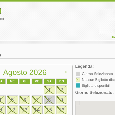
uni
Ho
o
Legenda:
Agosto 2026
>
Giorno Selezionato
Nessun Biglietto dis
MA
ME
GI
VE
SA
DO
Biglietti disponibili
1
2
Giorno Selezionato:
4
5
6
7
8
9
11
12
13
14
15
16