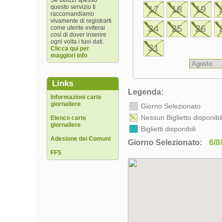
Se utilizzi spesso
questo servizio ti
17
18
19
raccomandiamo
vivamente di registrarti
24
25
26
come utente eviterai
così di dover inserire
ogni volta i tuoi dati.
31
Clicca qui per
maggiori info
Links
Legenda:
Informazioni carte
giornaliere
Giorno Selezionato
Nessun Biglietto disponibi
Elenco carte
giornaliere
Biglietti disponibili
Adesione dei Comuni
Giorno Selezionato:
6/8
FFS