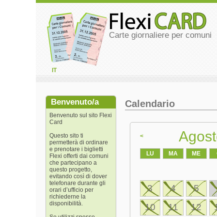
Carte giornaliere per comuni
IT
Benvenuto/a
Calendario
Benvenuto sul sito Flexi
Card
Agost
Questo sito ti
<
permetterà di ordinare
e prenotare i biglietti
LU
MA
ME
Flexi offerti dai comuni
che partecipano a
questo progetto,
evitando così di dover
telefonare durante gli
3
4
5
orari d’ufficio per
richiederne la
disponibilità.
10
11
12